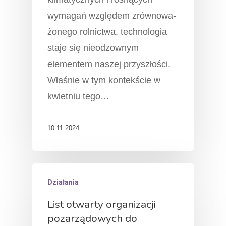
wymagań względem zrów­no­wa­
żo­nego rolnictwa, tech­no­logia
staje się nieodzownym
elementem naszej przy­szłości.
Właśnie w tym kontekście w
kwietniu tego…
O Nas
10.11.2024
Działamy!
Fakty
Działania
Kontakt
List otwarty organizacji
pozarządowych do