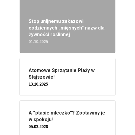
Stop unijnemu zakazowi
codziennych „mięsnych” nazw dla
żywności roślinnej
01.10.2025
Atomowe Sprzątanie Plaży w
Słajszewie!
13.10.2025
A “ptasie mleczko”? Zostawmy je
w spokoju!
05.03.2026