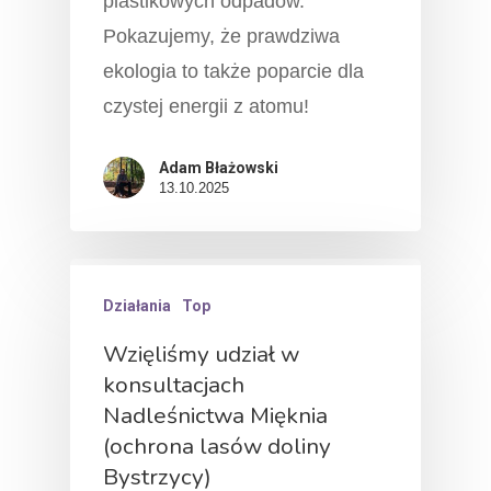
plastikowych odpadów.
Pokazujemy, że prawdziwa
ekologia to także poparcie dla
czystej energii z atomu!
Adam Błażowski
13.10.2025
Działania
Top
O Nas
Wzięliśmy udział w
konsultacjach
Działamy!
Nadleśnictwa Mięknia
(ochrona lasów doliny
Fakty
Bystrzycy)