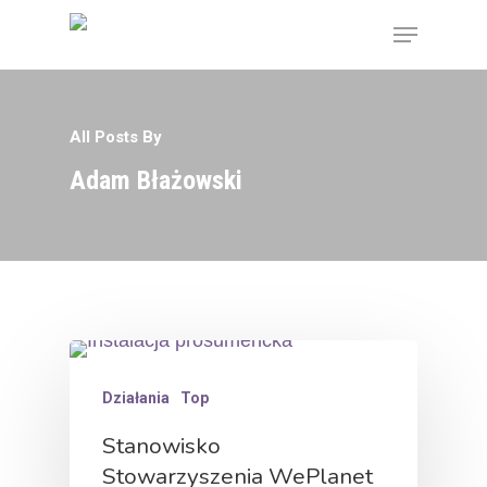
All Posts By
Hit enter to search or ESC to close
Adam Błażowski
Działania
Top
Stanowisko
Stowarzyszenia WePlanet