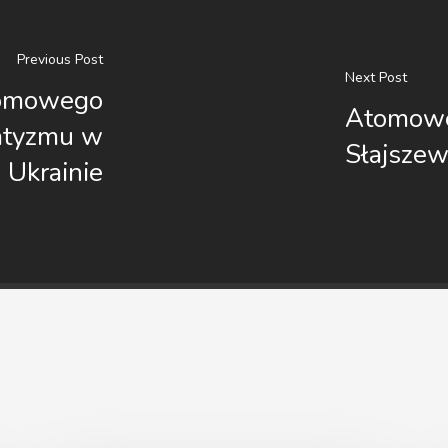
Previous Post
Next Post
tomowego
Atomowe
atyzmu w
Słajszew
Ukrainie