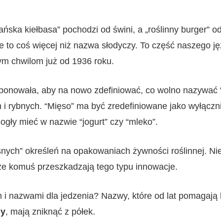
ńska kiełbasa” pochodzi od świni, a „roślinny burger” 
e to coś więcej niż nazwa słodyczy. To część naszego języ
ym chwilom już od 1936 roku.
ponowała, aby na nowo zdefiniować, co wolno nazywać 
i rybnych. “Mięso” ma być zredefiniowane jako wyłącznie
ogły mieć w nazwie “jogurt” czy “mleko”.
snych” określeń na opakowaniach żywności roślinnej. Ni
 że komuś przeszkadzają tego typu innowacje.
m i nazwami dla jedzenia? Nazwy, które od lat pomaga
ny
, mają zniknąć z półek.