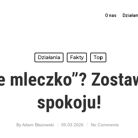
O nas
Działa
Działania
Fakty
Top
ie mleczko”? Zosta
spokoju!
By
Adam Błażowski
05.03.2026
No Comments