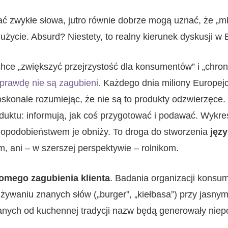
ać zwykłe słowa, jutro równie dobrze mogą uznać, że „m
użycie. Absurd? Niestety, to realny kierunek dyskusji w 
hce „zwiększyć przejrzystość dla konsumentów” i „chro
prawdę nie są zagubieni.
Każdego dnia miliony Europej
doskonale rozumiejąc, że nie są to produkty odzwierzęce
uktu: informują, jak coś przygotować i podawać. Wykreśl
wdopodobieństwem je obniży. To droga do stworzenia
jęz
 ani – w szerszej perspektywie – rolnikom.
komego zagubienia klienta
. Badania organizacji konsu
żywaniu znanych słów („burger”, „kiełbasa”) przy jasny
ych od kuchennej tradycji nazw będą generowały niepo