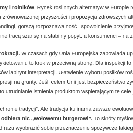
rmy i rolników
. Rynek roślinnych alternatyw w Europie 
u zrównoważonej przyszłości i propozycja zdrowszych a
ndingi, gorszą rozpoznawalność i spowolnienie przyjmo
nne tracą szansę na stabilny popyt, a konsumenci – na
rokracji.
W czasach gdy Unia Europejska zapowiada upr
kietowaniu to krok w przeciwną stronę. Dla inspekcji to
w labirynt interpretacji. Ułatwienie wyboru posiłków roś
presji na grunty. Jeśli celem Unii jest bezpieczeństwo 
to utrudnianie istnienia produktom wspierającym te cele 
hronie tradycji”. Ale tradycja kulinarna zawsze ewoluo
 odbiera nic „wołowemu burgerowi”.
To skróty myślow
od razu wyobrazić sobie przeznaczenie spożywcze takieg