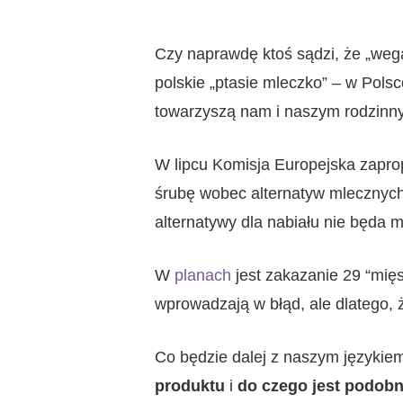
Czy naprawdę ktoś sądzi, że „wega
polskie „ptasie mleczko” – w Polsc
towarzyszą nam i naszym rodzinn
W lipcu Komisja Europejska zapro
śrubę wobec alternatyw mlecznych 
alternatywy dla nabiału nie będa m
W
planach
jest zakazanie 29 “mię
wprowadzają w błąd, ale dlatego,
Hit enter to search or ESC to close
Co będzie dalej z naszym językie
produktu
i
do czego jest podob