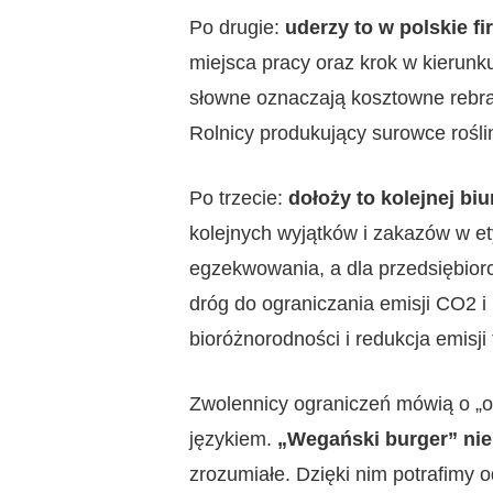
Po drugie:
uderzy to w polskie fi
miejsca pracy oraz krok w kierunk
słowne oznaczają kosztowne rebra
Rolnicy produkujący surowce rośli
Po trzecie:
dołoży to kolejnej biu
kolejnych wyjątków i zakazów w ety
egzekwowania, a dla przedsiębiorcó
dróg do ograniczania emisji CO2 i 
bioróżnorodności i redukcja emisji 
Zwolennicy ograniczeń mówią o „oc
językiem.
„Wegański burger” nie
zrozumiałe. Dzięki nim potrafimy 