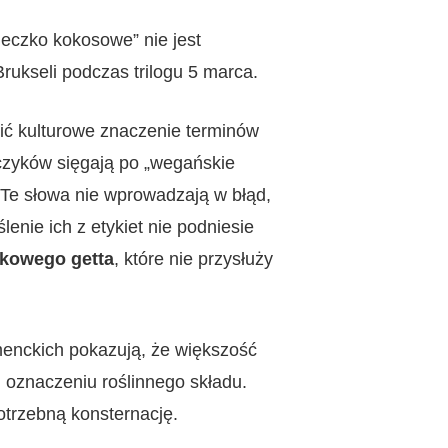
leczko kokosowe” nie jest
Brukseli podczas trilogu 5 marca.
nić kulturowe znaczenie terminów
czyków sięgają po „wegańskie
. Te słowa nie wprowadzają w błąd,
enie ich z etykiet nie podniesie
ykowego getta
, które nie przysłuży
menckich pokazują, że większość
m oznaczeniu roślinnego składu.
trzebną konsternację.