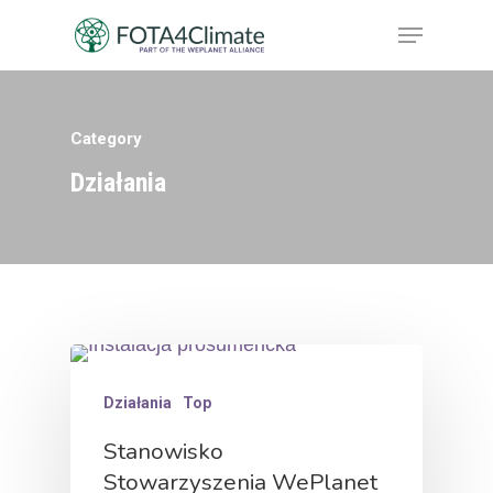
Category
Hit enter to search or ESC to close
Działania
Działania
Top
Stanowisko
Stowarzyszenia WePlanet