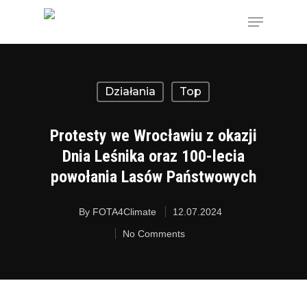
Hit enter to search or ESC to close
Działania
Top
Protesty we Wrocławiu z okazji
Dnia Leśnika oraz 100-lecia
powołania Lasów Państwowych
By
FOTA4Climate
12.07.2024
No Comments