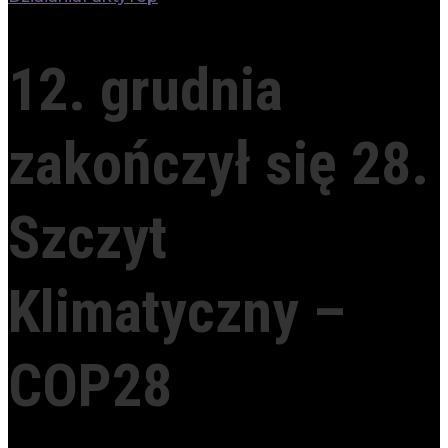
12. grudnia
zakończył się 28.
Szczyt
Klimatyczny –
COP28